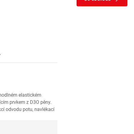
y
hodlném elastickém
mícím prvkem z D3O pěny.
kcí odvodu potu, navlékací