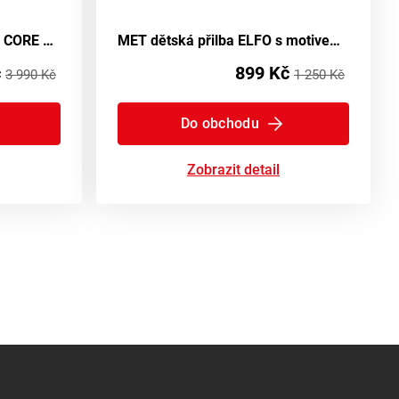
BLUEGRASS přilba ROGUE CORE MIPS zelená tie-dye
MET dětská přilba ELFO s motivem motýlků v růžové barvě
č
899 Kč
3 990 Kč
1 250 Kč
Do obchodu
Zobrazit detail