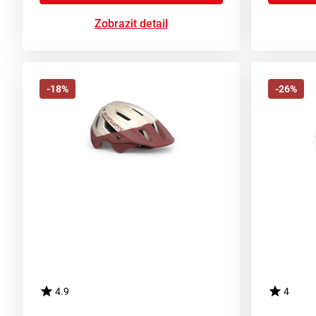
Zobrazit detail
-18%
-26%
4.9
4