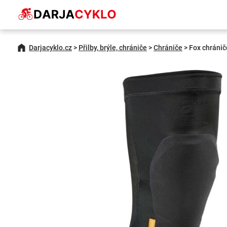
Darjacyklo.cz
>
Přilby, brýle, chrániče
>
Chrániče
>
Fox chráni