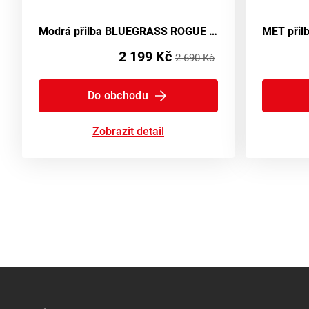
Modrá přilba BLUEGRASS ROGUE off-white -58/61 z materiálu S-52-56 cm
2 199 Kč
2 690 Kč
Do obchodu
Zobrazit detail