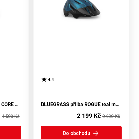
4.4
BLUEGRASS přilba ROGUE CORE MIPS titanium tie-dye -56/58
BLUEGRASS přilba ROGUE teal modrá metalická
č
2 199 Kč
4 500 Kč
2 690 Kč
Do obchodu