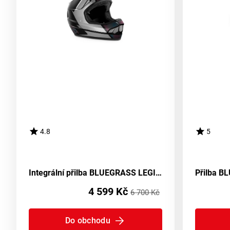
4.8
5
Integrální přilba BLUEGRASS LEGIT - bílá iridescent
4 599 Kč
6 700 Kč
Do obchodu