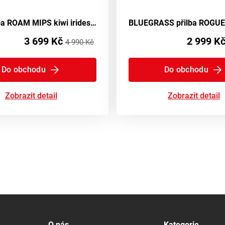
MET přilba ROAM MIPS kiwi iridescent
3 699 Kč
2 999 K
4 990 Kč
Do obchodu
Do obchodu
Zobrazit detail
Zobrazit detail
O nás
Kategorie