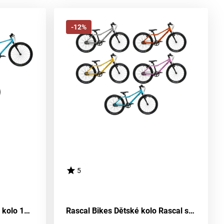
-12%
5
Kolo Rascal Dětské horské kolo 10 rychlostí Barevná kombinace: Oranžové
Rascal Bikes Dětské kolo Rascal s 3 rychlostmi Sturmey Archer Barevná kombinace: Oranžové