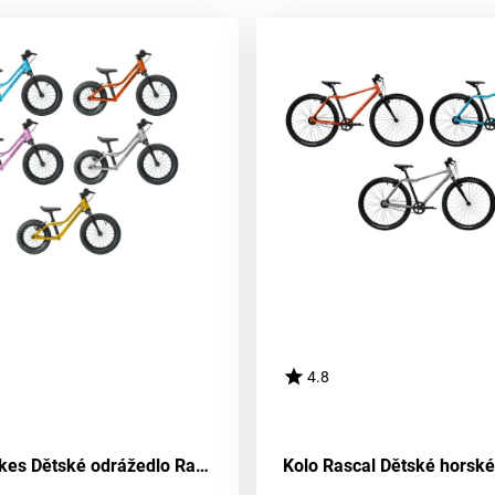
4.8
Rascal Bikes Dětské odrážedlo Rascal Punk Barevná kombinace: Oranžové