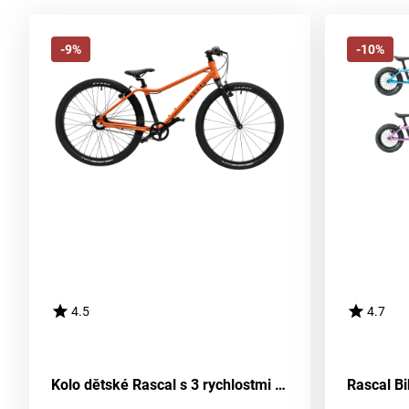
-9%
-10%
4.5
4.7
Kolo dětské Rascal s 3 rychlostmi Nexus, Oranžová barevná kombinace