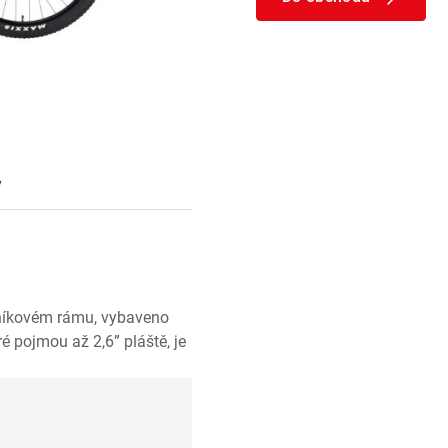
y
níkovém rámu, vybaveno
é pojmou až 2,6” pláště, je