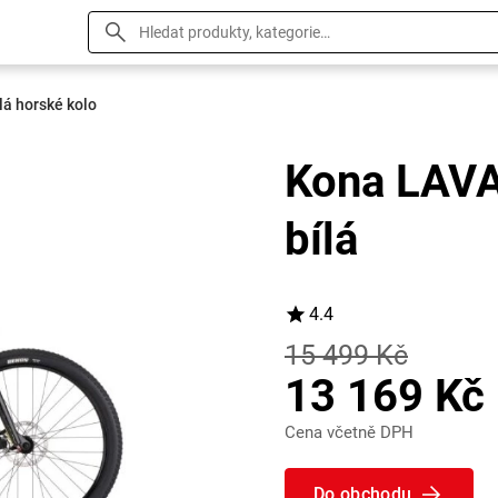
á horské kolo
Kona LAVA
bílá
4.4
15 499 Kč
13 169 Kč
Cena včetně DPH
Do obchodu