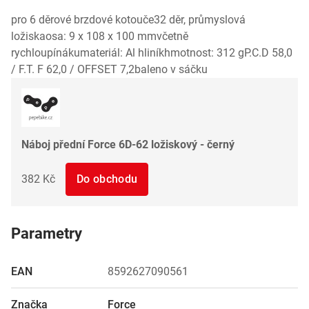
pro 6 děrové brzdové kotouče32 děr, průmyslová
ložiskaosa: 9 x 108 x 100 mmvčetně
rychloupínákumateriál: Al hliníkhmotnost: 312 gP.C.D 58,0
/ F.T. F 62,0 / OFFSET 7,2baleno v sáčku
Náboj přední Force 6D-62 ložiskový - černý
382 Kč
Do obchodu
Parametry
EAN
8592627090561
Značka
Force