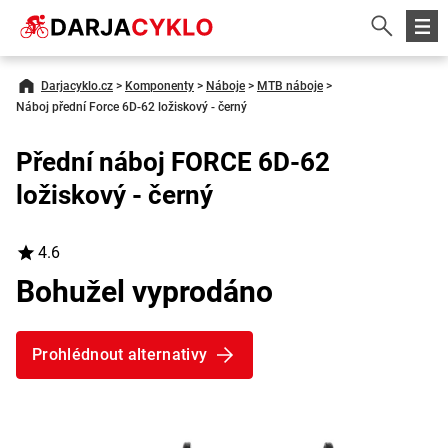
Darjacyklo.cz
>
Komponenty
>
Náboje
>
MTB náboje
>
Náboj přední Force 6D-62 ložiskový - černý
Přední náboj FORCE 6D-62
ložiskový - černý
4.6
Bohužel vyprodáno
Prohlédnout alternativy