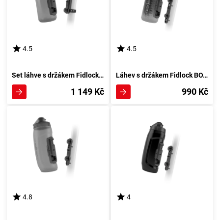
4.5
4.5
Set láhve s držákem Fidlock BOTTLE TWIST Dark + Uni Base
Láhev s držákem Fidlock BOTTLE TWIST Dark
1 149 Kč
990 Kč
4.8
4