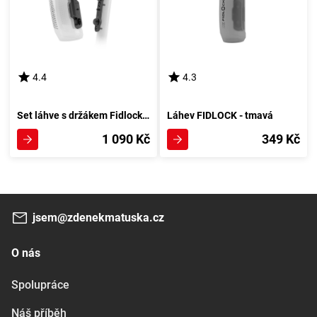
4.4
4.3
Set láhve s držákem Fidlock BOTTLE TWIST Průhledná
Láhev FIDLOCK - tmavá
1 090 Kč
349 Kč
jsem@zdenekmatuska.cz
O nás
Spolupráce
Náš příběh