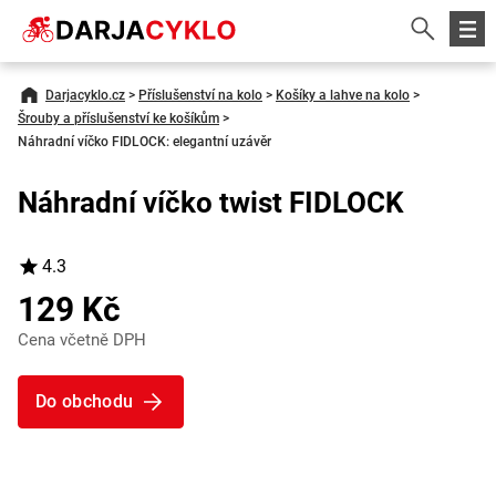
Darjacyklo.cz
>
Příslušenství na kolo
>
Košíky a lahve na kolo
>
Šrouby a příslušenství ke košíkům
>
Náhradní víčko FIDLOCK: elegantní uzávěr
Náhradní víčko twist FIDLOCK
4.3
129 Kč
Cena včetně DPH
Do obchodu