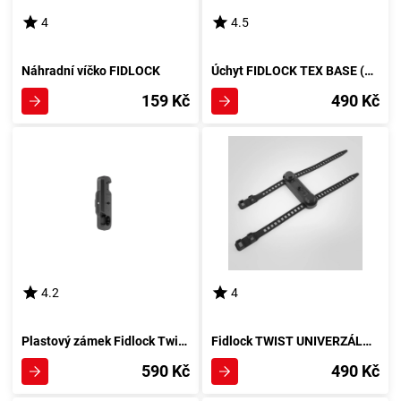
4
4.5
Náhradní víčko FIDLOCK
Úchyt FIDLOCK TEX BASE (batoh)
159 Kč
490 Kč
4.2
4
Plastový zámek Fidlock Twist s magnety (na lahev)
Fidlock TWIST UNIVERZÁLNÍ ZÁKLADNA
590 Kč
490 Kč