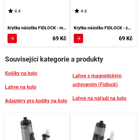
4.4
4.6
Krytka náústku FIDLOCK - magenta
Krytka náústku FIDLOCK - zelená
69 Kč
69 Kč
Související kategorie a produkty
Košíky na kolo
Lahve s magnetickým
uchycením (Fidlock)
Lahve na kolo
Lahve na nářadí na kolo
Adaptéry pro košíky na kolo