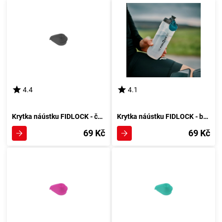
4.4
4.1
Krytka náústku FIDLOCK - černá
Krytka náústku FIDLOCK - benzín
69 Kč
69 Kč