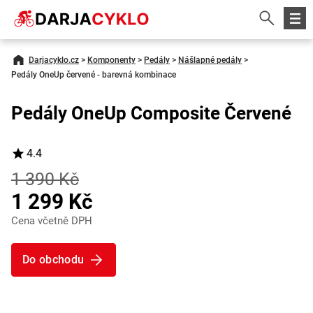
Darjacyklo.cz
>
Komponenty
>
Pedály
>
Nášlapné pedály
>
Pedály OneUp červené - barevná kombinace
Pedály OneUp Composite Červené
4.4
1 390 Kč
1 299 Kč
Cena včetně DPH
Do obchodu