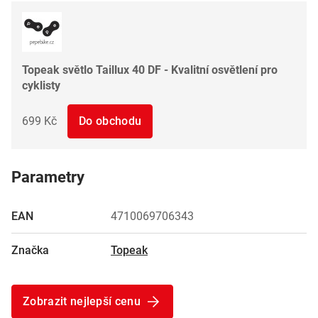
Topeak světlo Taillux 40 DF - Kvalitní osvětlení pro
cyklisty
699 Kč
Do obchodu
Parametry
EAN
4710069706343
Značka
Topeak
Zobrazit nejlepší cenu