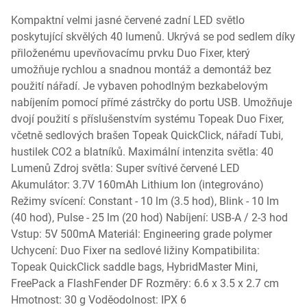
Kompaktní velmi jasné červené zadní LED světlo
poskytující skvělých 40 lumenů. Ukrývá se pod sedlem díky
přiloženému upevňovacímu prvku Duo Fixer, který
umožňuje rychlou a snadnou montáž a demontáž bez
použití nářadí. Je vybaven pohodlným bezkabelovým
nabíjením pomocí přímé zástrčky do portu USB. Umožňuje
dvojí použití s příslušenstvím systému Topeak Duo Fixer,
včetně sedlových brašen Topeak QuickClick, nářadí Tubi,
hustilek CO2 a blatníků. Maximální intenzita světla: 40
Lumenů Zdroj světla: Super svítivé červené LED
Akumulátor: 3.7V 160mAh Lithium Ion (integrováno)
Režimy svícení: Constant - 10 lm (3.5 hod), Blink - 10 lm
(40 hod), Pulse - 25 lm (20 hod) Nabíjení: USB-A / 2-3 hod
Vstup: 5V 500mA Materiál: Engineering grade polymer
Uchycení: Duo Fixer na sedlové ližiny Kompatibilita:
Topeak QuickClick saddle bags, HybridMaster Mini,
FreePack a FlashFender DF Rozměry: 6.6 x 3.5 x 2.7 cm
Hmotnost: 30 g Voděodolnost: IPX 6