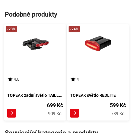
Podobné produkty
-23%
-24%
4.8
4
TOPEAK zadní světlo TAILLUX 25 DF
TOPEAK světlo REDLITE
699 Kč
599 Kč
909 Kč
789 Kč
Související kategorie a produkty