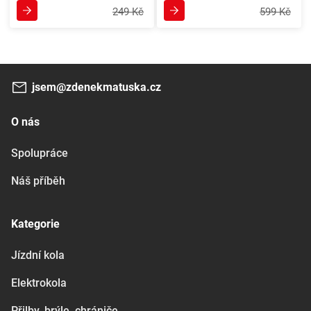
249 Kč
599 Kč
jsem@zdenekmatuska.cz
O nás
Spolupráce
Náš příběh
Kategorie
Jízdní kola
Elektrokola
Přilby, brýle, chrániče