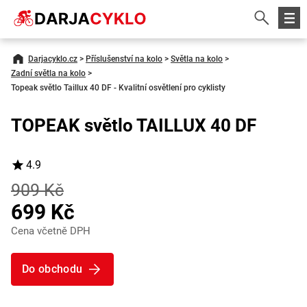
Darjacyklo.cz
>
Příslušenství na kolo
>
Světla na kolo
>
Zadní světla na kolo
>
Topeak světlo Taillux 40 DF - Kvalitní osvětlení pro cyklisty
TOPEAK světlo TAILLUX 40 DF
4.9
909 Kč
699 Kč
Cena včetně DPH
Do obchodu