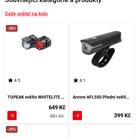
Sady světel na kolo
-26%
4.5
4.1
TOPEAK světlo WHITELITE RACE + REDLITE RACE kombinace
Arcore AFL550 Přední světlo, černá
649 Kč
399 Kč
881 Kč
-25%