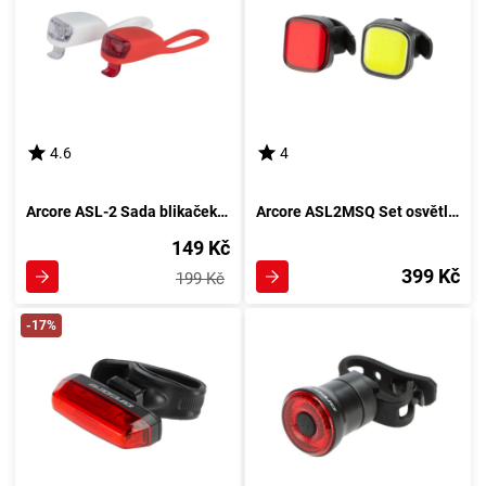
4.6
4
Arcore ASL-2 Sada blikaček na kolo, červená
Arcore ASL2MSQ Set osvětlení, černá
149 Kč
399 Kč
199 Kč
-17%