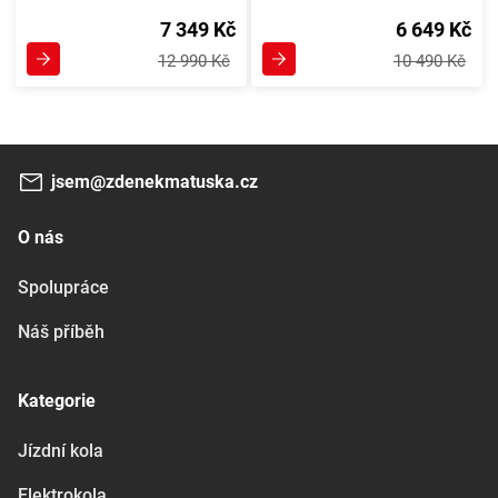
7 349 Kč
6 649 Kč
12 990 Kč
10 490 Kč
jsem@zdenekmatuska.cz
O nás
Spolupráce
Náš příběh
Kategorie
Jízdní kola
Elektrokola