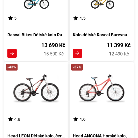
5
4.5
Rascal Bikes Dětské kolo Rascal s 3 rychlostmi Sturmey Archer Barevná kombinace: Oranžové
Kolo dětské Rascal Barevná kombinace: Oranžová
13 690 Kč
11 399 Kč
15 500 Kč
12 490 Kč
-43%
-37%
4.8
4.6
Head LEON Dětské kolo, černá
Head ANCONA Horské kolo, lososová