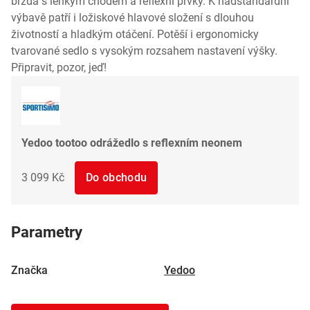
brzda s lehkým chodem a reflexní prvky. K nadstandardní
výbavě patří i ložiskové hlavové složení s dlouhou
životností a hladkým otáčení. Potěší i ergonomicky
tvarované sedlo s vysokým rozsahem nastavení výšky.
Připravit, pozor, jeď!
Yedoo tootoo odrážedlo s reflexním neonem
3 099 Kč
Do obchodu
Parametry
Značka
Yedoo