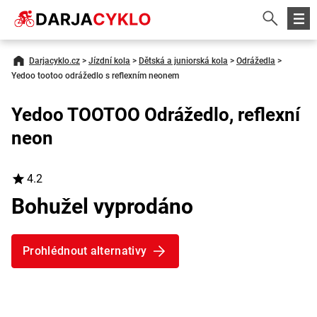
Darjacyklo.cz
>
Jízdní kola
>
Dětská a juniorská kola
>
Odrážedla
>
Yedoo tootoo odrážedlo s reflexním neonem
Yedoo TOOTOO Odrážedlo, reflexní
neon
4.2
Bohužel vyprodáno
Prohlédnout alternativy