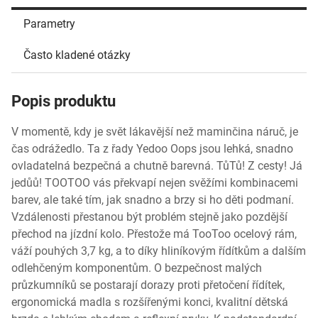
Parametry
Často kladené otázky
Popis produktu
V momentě, kdy je svět lákavější než maminčina náruč, je
čas odrážedlo. Ta z řady Yedoo Oops jsou lehká, snadno
ovladatelná bezpečná a chutně barevná. TůTů! Z cesty! Já
jedůů! TOOTOO vás překvapí nejen svěžími kombinacemi
barev, ale také tím, jak snadno a brzy si ho děti podmaní.
Vzdálenosti přestanou být problém stejně jako pozdější
přechod na jízdní kolo. Přestože má TooToo ocelový rám,
váží pouhých 3,7 kg, a to díky hliníkovým řídítkům a dalším
odlehčeným komponentům. O bezpečnost malých
průzkumníků se postarají dorazy proti přetočení řídítek,
ergonomická madla s rozšířenými konci, kvalitní dětská