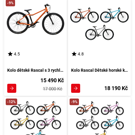
-9%
4.5
4.8
Kolo dětské Rascal s 3 rychlostmi Nexus, Oranžová barevná kombinace
Kolo Rascal Dětské horské kolo 10 rychlostí Barevná kombinace: Oranžové
15 490 Kč
18 190 Kč
17 000 Kč
-12%
-9%