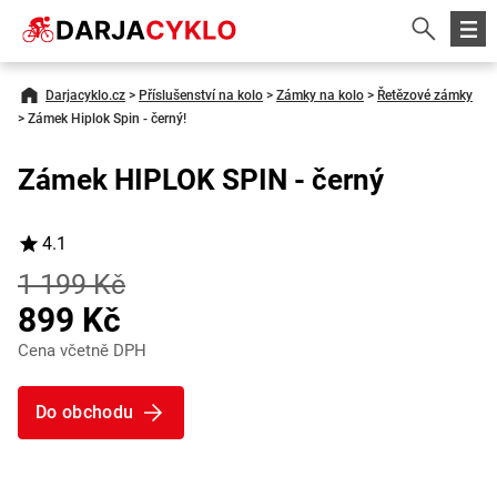
Darjacyklo.cz
>
Příslušenství na kolo
>
Zámky na kolo
>
Řetězové zámky
>
Zámek Hiplok Spin - černý!
Zámek HIPLOK SPIN - černý
4.1
1 199 Kč
899 Kč
Cena včetně DPH
Do obchodu