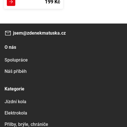
199 Kč
jsem@zdenekmatuska.cz
O nás
Spolupráce
Náš příběh
Kategorie
Jízdní kola
Elektrokola
Přilby, brýle, chrániče