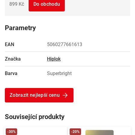
899 Kč
Do obchodu
Parametry
EAN
5060277661613
Značka
Hiplok
Barva
Superbright
Zobrazit nejlepší cenu
Související produkty
-30%
-20%