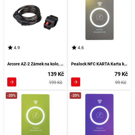
4.9
4.6
Arcore AZ-2 Zámek na kolo, černá
Pealock NFC KARTA Karta k zámku, černá
139 Kč
79 Kč
199 Kč
99 Kč
-20%
-20%