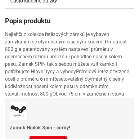
Často kladené otázky
Popis produktu
Nejlehčí z kolekce řetězových zámků je vybaven
zamykáním se čtyřmístným číselným kódem. Hmotnost
800 g a patentovaný systém nastavení průměru v
odemčeném režimu umožňují pohodlné nošení kolem
pasu. Zámek SPIN tak s sebou můžete vzít kamkoli
potřebujete.Hlavní rysy a výhodyPrémiový řetěz z tvrzené
oceli o průměru 6 mmResetovatelný čtyřmístný číselný
kódMožnost nošení kolem pasu v odemknutém
stavuHmotnost 800 gObvod 75 cm v zamčeném stavu
Zámek Hiplok Spin - černý!