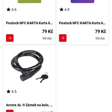
4.6
4.9
Pealock NFC KARTA Karta k zámku, zelená
Pealock NFC KARTA Karta k zámku, růžová
79 Kč
79 Kč
99 Kč
99 Kč
4.5
Arcore AL-9 Zámek na kolo, černá