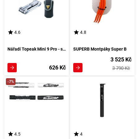
4.6
4.8
Nářadí Topeak Mini 9 Pro - stříbrné
SUPERB Montpáky Super B
3 525 Kč
626 Kč
3 790 Kč
-7%
4.5
4