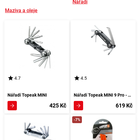
Nářadí
Maziva a oleje
4.7
4.5
Nářadí Topeak MINI
Nářadí Topeak MINI 9 Pro - černé
425 Kč
619 Kč
-7%