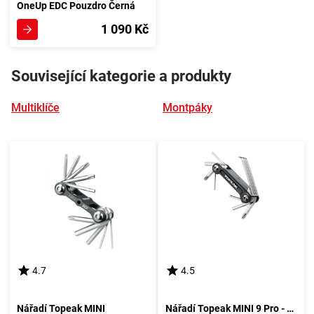
OneUp EDC Pouzdro Černá
1 090 Kč
Související kategorie a produkty
Multiklíče
Montpáky
4.7
4.5
Nářadí Topeak MINI
Nářadí Topeak MINI 9 Pro - černé