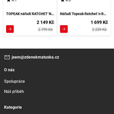
4.1
4.6
TOPEAK nářadí RATCHET´N ROLL PRO
Nářadí Topeak Ratchet´n Roll EX
2 149 Kč
1 699 Kč
2 799 Kč
2 239 Kč
jsem@zdenekmatuska.cz
O nás
Spolupráce
Náš příběh
Kategorie