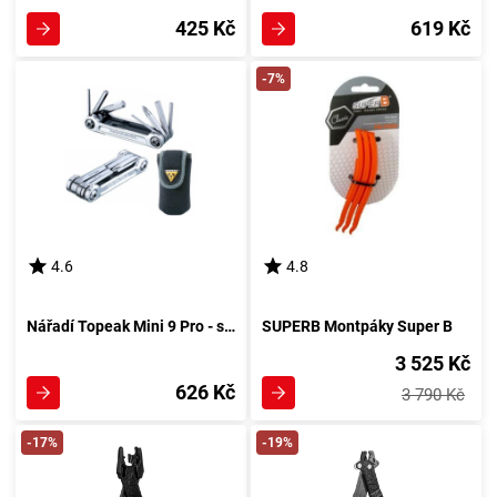
425 Kč
619 Kč
-7%
4.6
4.8
Nářadí Topeak Mini 9 Pro - stříbrné
SUPERB Montpáky Super B
3 525 Kč
626 Kč
3 790 Kč
-17%
-19%