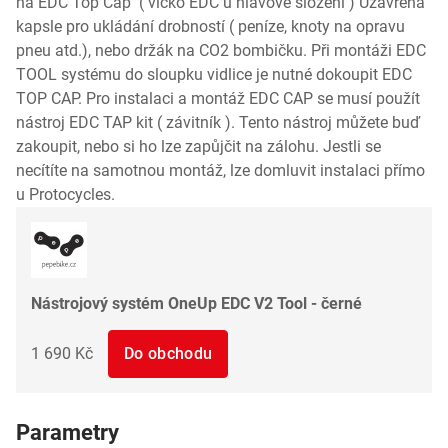
na EDC Top Cap ( víčko EDC u hlavové složení ) Uzavřená
kapsle pro ukládání drobností ( peníze, knoty na opravu
pneu atd.), nebo držák na CO2 bombičku. Při montáži EDC
TOOL systému do sloupku vidlice je nutné dokoupit EDC
TOP CAP. Pro instalaci a montáž EDC CAP se musí použít
nástroj EDC TAP kit ( závitník ). Tento nástroj můžete buď
zakoupit, nebo si ho lze zapůjčit na zálohu. Jestli se
necítíte na samotnou montáž, lze domluvit instalaci přímo
u Protocycles.
Nástrojový systém OneUp EDC V2 Tool - černé
1 690 Kč
Do obchodu
Parametry