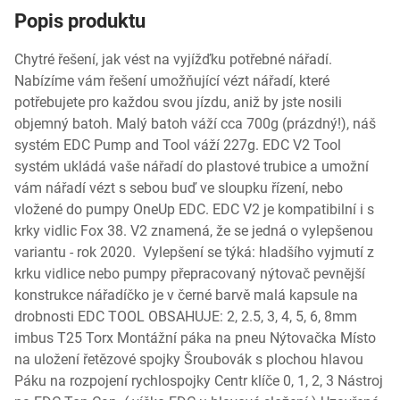
Popis produktu
Chytré řešení, jak vést na vyjížďku potřebné nářadí.
Nabízíme vám řešení umožňující vézt nářadí, které
potřebujete pro každou svou jízdu, aniž by jste nosili
objemný batoh. Malý batoh váží cca 700g (prázdný!), náš
systém EDC Pump and Tool váží 227g. EDC V2 Tool
systém ukládá vaše nářadí do plastové trubice a umožní
vám nářadí vézt s sebou buď ve sloupku řízení, nebo
vložené do pumpy OneUp EDC. EDC V2 je kompatibilní i s
krky vidlic Fox 38. V2 znamená, že se jedná o vylepšenou
variantu - rok 2020. Vylepšení se týká: hladšího vyjmutí z
krku vidlice nebo pumpy přepracovaný nýtovač pevnější
konstrukce nářadíčko je v černé barvě malá kapsule na
drobnosti EDC TOOL OBSAHUJE: 2, 2.5, 3, 4, 5, 6, 8mm
imbus T25 Torx Montážní páka na pneu Nýtovačka Místo
na uložení řetězové spojky Šroubovák s plochou hlavou
Páku na rozpojení rychlospojky Centr klíče 0, 1, 2, 3 Nástroj