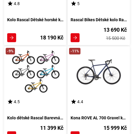
4.8
5
Kolo Rascal Dětské horské kolo 10 rychlostí Barevná kombinace: Oranžové
Rascal Bikes Dětské kolo Rascal s 3 rychlostmi Sturmey Archer Barevná kombinace: Oranžové
13 690 Kč
18 190 Kč
15 500 Kč
-9%
-11%
4.5
4.4
Kolo dětské Rascal Barevná kombinace: Oranžová
Kona ROVE AL 700 Gravel kolo, tmavě modrá
11 399 Kč
15 999 Kč