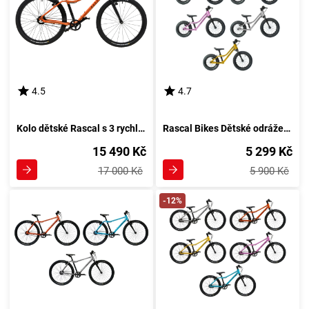
4.5
4.7
Kolo dětské Rascal s 3 rychlostmi Nexus, Oranžová barevná kombinace
Rascal Bikes Dětské odrážedlo Rascal Punk Barevná kombinace: Oranžové
15 490 Kč
5 299 Kč
17 000 Kč
5 900 Kč
-12%