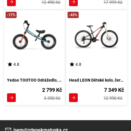
12 490 Kč
17 999 Kč
-17%
-43%
4.8
4.8
Yedoo TOOTOO Odrážedlo, modrá
Head LEON Dětské kolo, černá
2 799 Kč
7 349 Kč
3 390 Kč
12 990 Kč
jsem@zdenekmatuska.cz