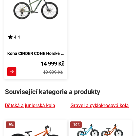
4.4
Kona CINDER CONE Horské kolo, zelené barvy
14 999 Kč
19 999 Kč
Související kategorie a produkty
Dětská a juniorská kola
Gravel a cyklokrosová kola
-9%
-10%