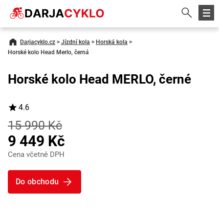
Darjacyklo.cz
>
Jízdní kola
>
Horská kola
>
Horské kolo Head Merlo, černá
Horské kolo Head MERLO, černé
4.6
15 990 Kč
9 449 Kč
Cena včetně DPH
Do obchodu