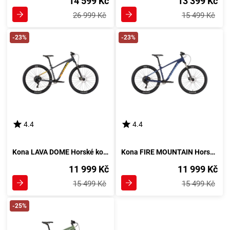
14 599 Kč
13 399 Kč
26 999 Kč
15 499 Kč
-23%
-23%
4.4
4.4
Kona LAVA DOME Horské kolo, černá
Kona FIRE MOUNTAIN Horské kolo, tmavě modrá
11 999 Kč
11 999 Kč
15 499 Kč
15 499 Kč
-25%