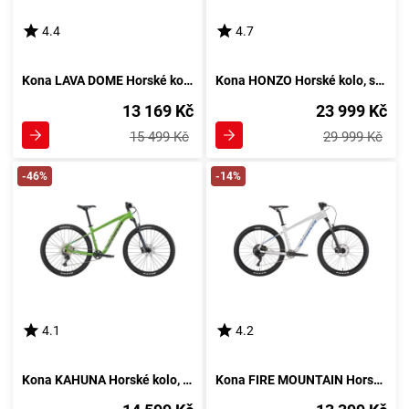
4.4
4.7
Kona LAVA DOME Horské kolo, bílá
Kona HONZO Horské kolo, světle zelená
13 169 Kč
23 999 Kč
15 499 Kč
29 999 Kč
-46%
-14%
4.1
4.2
Kona KAHUNA Horské kolo, zelená
Kona FIRE MOUNTAIN Horské kolo, stříbrná