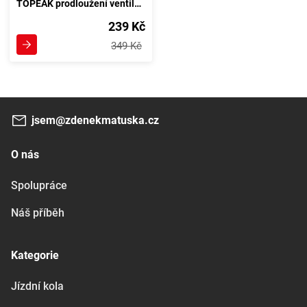
TOPEAK prodloužení ventilku VALVE EXTENDER
239 Kč
349 Kč
jsem@zdenekmatuska.cz
O nás
Spolupráce
Náš příběh
Kategorie
Jízdní kola