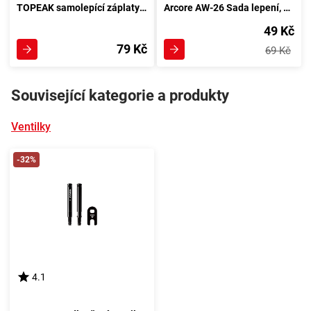
TOPEAK samolepící záplaty FLYPAPER s brusným papírem
Arcore AW-26 Sada lepení, mix
49 Kč
79 Kč
69 Kč
Související kategorie a produkty
Ventilky
-32%
4.1