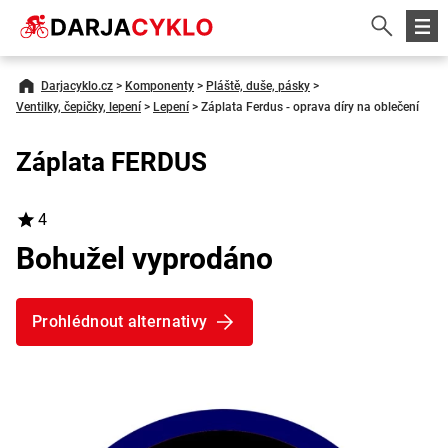
Darjacyklo.cz
>
Komponenty
>
Pláště, duše, pásky
>
Ventilky, čepičky, lepení
>
Lepení
>
Záplata Ferdus - oprava díry na oblečení
Záplata FERDUS
4
Bohužel vyprodáno
Prohlédnout alternativy