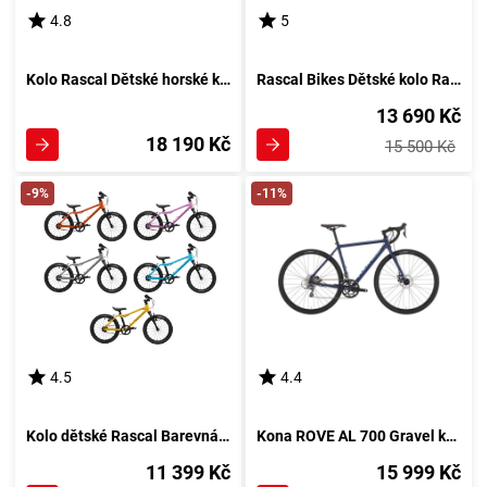
4.8
5
Kolo Rascal Dětské horské kolo 10 rychlostí Barevná kombinace: Oranžové
Rascal Bikes Dětské kolo Rascal s 3 rychlostmi Sturmey Archer Barevná kombinace: Oranžové
13 690 Kč
18 190 Kč
15 500 Kč
-9%
-11%
4.5
4.4
Kolo dětské Rascal Barevná kombinace: Oranžová
Kona ROVE AL 700 Gravel kolo, tmavě modrá
11 399 Kč
15 999 Kč