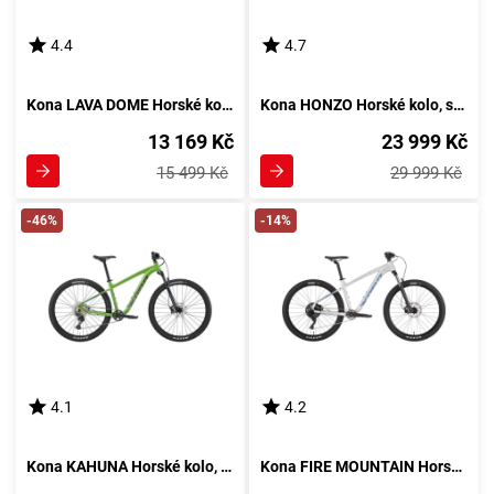
4.4
4.7
Kona LAVA DOME Horské kolo, bílá
Kona HONZO Horské kolo, světle zelená
13 169 Kč
23 999 Kč
15 499 Kč
29 999 Kč
-46%
-14%
4.1
4.2
Kona KAHUNA Horské kolo, zelená
Kona FIRE MOUNTAIN Horské kolo, stříbrná