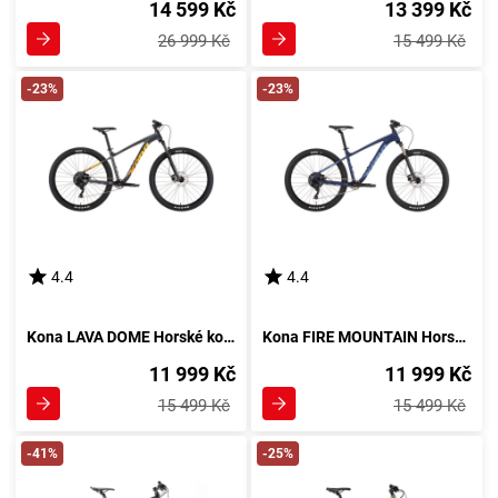
14 599 Kč
13 399 Kč
26 999 Kč
15 499 Kč
-23%
-23%
4.4
4.4
Kona LAVA DOME Horské kolo, černá
Kona FIRE MOUNTAIN Horské kolo, tmavě modrá
11 999 Kč
11 999 Kč
15 499 Kč
15 499 Kč
-41%
-25%