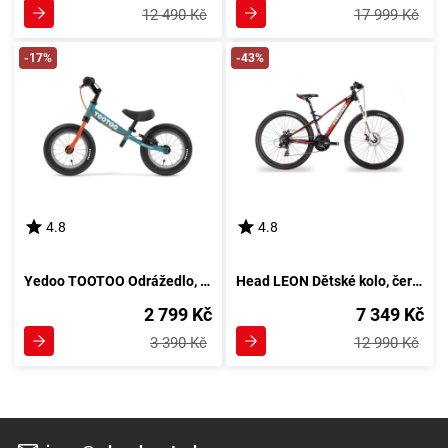
12 490 Kč
17 999 Kč
-17%
-43%
4.8
4.8
Yedoo TOOTOO Odrážedlo, modrá
Head LEON Dětské kolo, černá
2 799 Kč
7 349 Kč
3 390 Kč
12 990 Kč