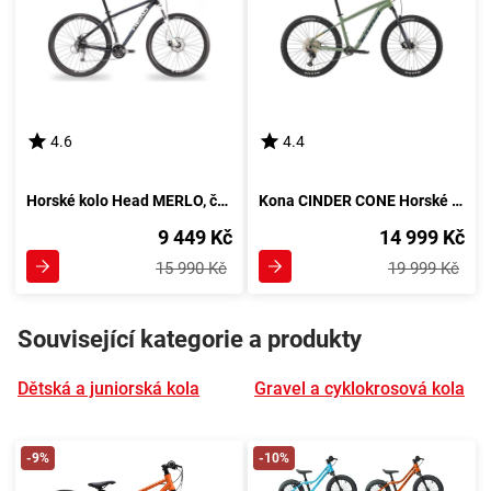
4.6
4.4
Horské kolo Head MERLO, černé
Kona CINDER CONE Horské kolo, zelené barvy
9 449 Kč
14 999 Kč
15 990 Kč
19 999 Kč
Související kategorie a produkty
Dětská a juniorská kola
Gravel a cyklokrosová kola
-9%
-10%