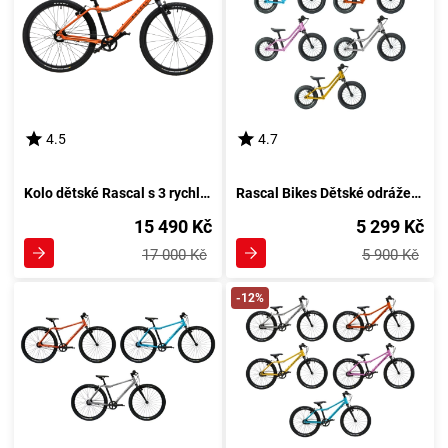
4.5
4.7
Kolo dětské Rascal s 3 rychlostmi Nexus, Oranžová barevná kombinace
Rascal Bikes Dětské odrážedlo Rascal Punk Barevná kombinace: Oranžové
15 490 Kč
5 299 Kč
17 000 Kč
5 900 Kč
-12%